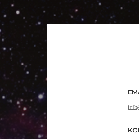
EM
info
KO