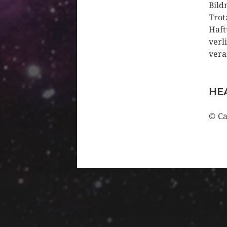
Bild
Trot
Haft
verl
vera
HE
© Ca